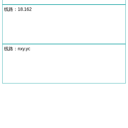
线路：18.162
线路：nxy.yc