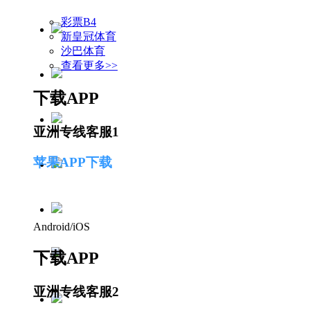
彩票B4
新皇冠体育
沙巴体育
查看更多>>
下载APP
亚洲专线客服1
苹果APP下载
Android/iOS
下载APP
亚洲专线客服2