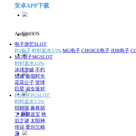
安卓APP下载
Android/iOS
电子游艺
SLOT
PG电子
时时返水3.5%
MG电子
CHOICE电子
JDB电子
C
MG电子
MGSLOT
时时返水3.5%
冰球突破
不朽
情缘
春假时光
花花公子
篮球
巨星
淑女派对
PG电子
PGSLOT
时时返水3.5%
招财喵
麻将胡
了
麒麟送宝
艳
后之谜
太阳神
传说
爱尔兰精
灵