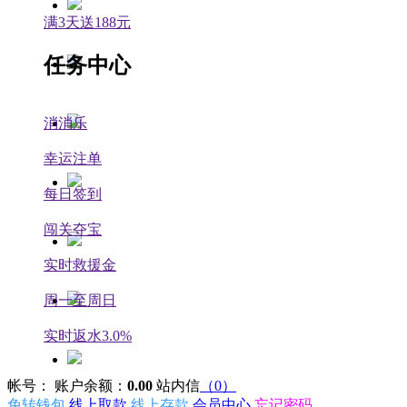
满3天送188元
任务中心
消消乐
幸运注单
每日签到
闯关夺宝
实时救援金
周一至周日
实时返水3.0%
帐号：
账户余额：
0.00
站内信
（
0
）
免转钱包
线上取款
线上存款
会员中心
忘记密码